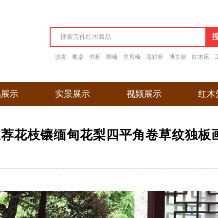
沙发
餐桌
书柜
圈椅
皇宫椅
顶箱柜
博古架
红木床
品展示
实景展示
视频展示
红木
品展示
实景展示
视频展示
红木
推荐花枝镶缅甸花梨四平角卷草纹独板