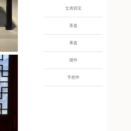
文房四宝
茶盘
果盘
摆件
手把件